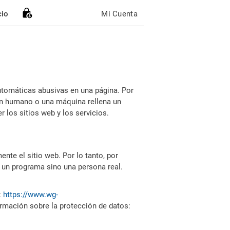
cio
Mi Cuenta
utomáticas abusivas en una página. Por
i un humano o una máquina rellena un
 los sitios web y los servicios.
nte el sitio web. Por lo tanto, por
 un programa sino una persona real.
:
https://www.wg-
ormación sobre la protección de datos: