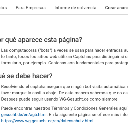
cios
Para Empresas
Informe de solvencia
Crear anun
r
r qué aparece esta página?
or,
Las computadoras ("bots") a veces se usan para hacer entradas a
nfirme
lo tanto, todos los sitios web utilizan Captchas para distinguir s
formulario, por ejemplo. Captchas son fundamentales para proteger
e
é se debe hacer?
mano
Resolviendo el captcha asegura que ningún bot visita automáticame
favor marque la casilla abajo. De esta manera sabemos que no es
Despues puede seguir usando WG-Gesucht.de como siempre.
Puede encontrar nuestros Términos y Condiciones Generales aquí
gesucht.de/en/agb.html
. En la siguiente página se ofrece más inf
https://www.wg-gesucht.de/en/datenschutz.html
.