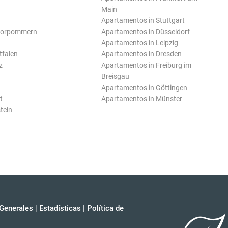
Main
Apartamentos in Stuttgart
Vorpommern
Apartamentos in Düsseldorf
Apartamentos in Leipzig
tfalen
Apartamentos in Dresden
z
Apartamentos in Freiburg im
Breisgau
Apartamentos in Göttingen
t
Apartamentos in Münster
tein
Generales
|
Estadísticas
|
Política de