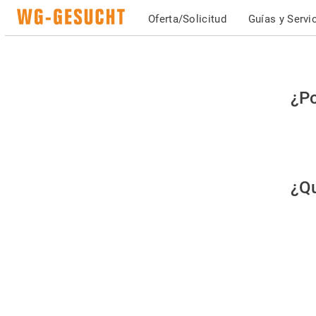
Oferta/Solicitud
Guías y Servi
Po
¿Po
fav
co
qu
¿Qu
es
hu