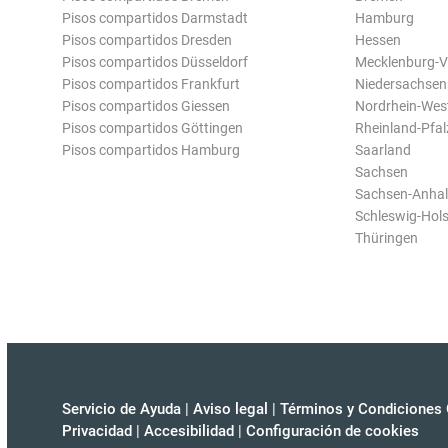
Pisos compartidos Darmstadt
Hamburg
Pisos compartidos Dresden
Hessen
Pisos compartidos Düsseldorf
Mecklenburg-
Pisos compartidos Frankfurt
Niedersachsen
Pisos compartidos Giessen
Nordrhein-Wes
Pisos compartidos Göttingen
Rheinland-Pfal
Pisos compartidos Hamburg
Saarland
Sachsen
Sachsen-Anhal
Schleswig-Hols
Thüringen
Servicio de Ayuda
|
Aviso legal
|
Términos y Condiciones 
Privacidad
|
Accesibilidad
|
Configuración de cookies