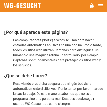
M
WG-
GESUCHT.DE
Por
¿Por qué aparece esta página?
favor,
Las computadoras ("bots") a veces se usan para hacer
confirme
entradas automáticas abusivas en una página. Por lo tanto,
que
todos los sitios web utilizan Captchas para distinguir si un
es
humano o una máquina rellena un formulario, por ejemplo.
Captchas son fundamentales para proteger los sitios web y
humano
los servicios.
¿Qué se debe hacer?
Resolviendo el captcha asegura que ningún bot visita
automáticamente el sitio web. Por lo tanto, por favor marque
la casilla abajo. De esta manera sabemos que no es un
programa sino una persona real. Despues puede seguir
usando WG-Gesucht.de como siempre.