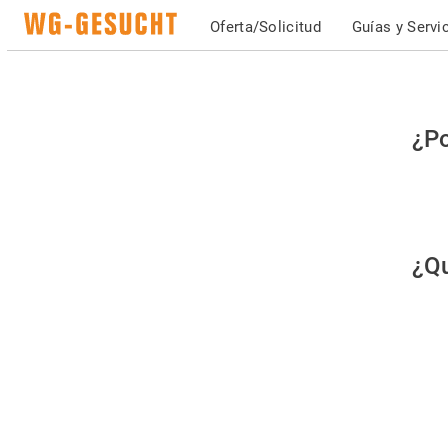
Oferta/Solicitud
Guías y Servi
Po
¿Po
fav
co
qu
¿Qu
es
hu