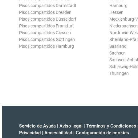
Pisos compartidos Darmstadt
Hamburg
Pisos compartidos Dresden
Hessen
Pisos compartidos Düsseldorf
Mecklenburg-
Pisos compartidos Frankfurt
Niedersachsen
Pisos compartidos Giessen
Nordrhein-Wes
Pisos compartidos Göttingen
Rheinland-Pfal
Pisos compartidos Hamburg
Saarland
Sachsen
Sachsen-Anhal
Schleswig-Hols
Thüringen
Servicio de Ayuda
|
Aviso legal
|
Términos y Condiciones 
Privacidad
|
Accesibilidad
|
Configuración de cookies