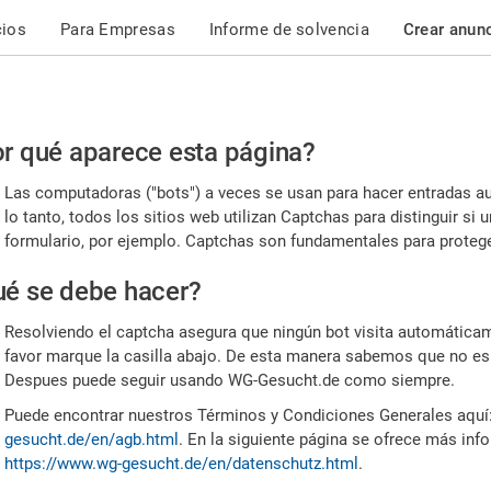
cios
Para Empresas
Informe de solvencia
Crear anun
r
r qué aparece esta página?
or,
Las computadoras ("bots") a veces se usan para hacer entradas a
nfirme
lo tanto, todos los sitios web utilizan Captchas para distinguir s
formulario, por ejemplo. Captchas son fundamentales para proteger
e
é se debe hacer?
mano
Resolviendo el captcha asegura que ningún bot visita automáticame
favor marque la casilla abajo. De esta manera sabemos que no es
Despues puede seguir usando WG-Gesucht.de como siempre.
Puede encontrar nuestros Términos y Condiciones Generales aquí
gesucht.de/en/agb.html
. En la siguiente página se ofrece más inf
https://www.wg-gesucht.de/en/datenschutz.html
.