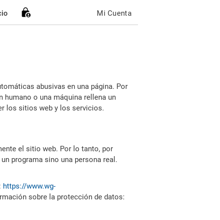
cio
Mi Cuenta
utomáticas abusivas en una página. Por
i un humano o una máquina rellena un
 los sitios web y los servicios.
nte el sitio web. Por lo tanto, por
 un programa sino una persona real.
:
https://www.wg-
ormación sobre la protección de datos: