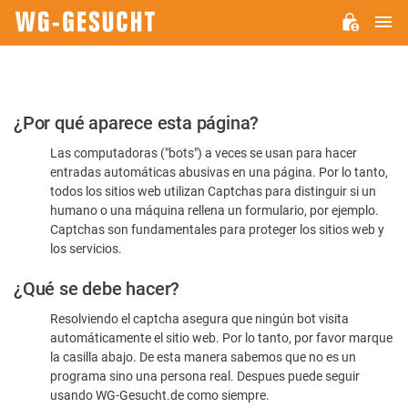
M
WG-
GESUCHT.DE
Por
¿Por qué aparece esta página?
favor,
Las computadoras ("bots") a veces se usan para hacer
confirme
entradas automáticas abusivas en una página. Por lo tanto,
que
todos los sitios web utilizan Captchas para distinguir si un
es
humano o una máquina rellena un formulario, por ejemplo.
Captchas son fundamentales para proteger los sitios web y
humano
los servicios.
¿Qué se debe hacer?
Resolviendo el captcha asegura que ningún bot visita
automáticamente el sitio web. Por lo tanto, por favor marque
la casilla abajo. De esta manera sabemos que no es un
programa sino una persona real. Despues puede seguir
usando WG-Gesucht.de como siempre.