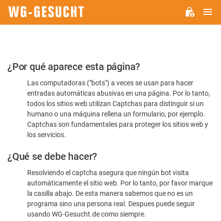
M
WG-
GESUCHT.DE
Por
¿Por qué aparece esta página?
favor,
Las computadoras ("bots") a veces se usan para hacer
confirme
entradas automáticas abusivas en una página. Por lo tanto,
que
todos los sitios web utilizan Captchas para distinguir si un
es
humano o una máquina rellena un formulario, por ejemplo.
Captchas son fundamentales para proteger los sitios web y
humano
los servicios.
¿Qué se debe hacer?
Resolviendo el captcha asegura que ningún bot visita
automáticamente el sitio web. Por lo tanto, por favor marque
la casilla abajo. De esta manera sabemos que no es un
programa sino una persona real. Despues puede seguir
usando WG-Gesucht.de como siempre.