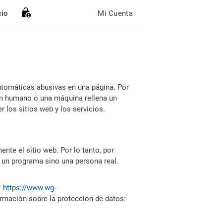
cio
Mi Cuenta
utomáticas abusivas en una página. Por
i un humano o una máquina rellena un
 los sitios web y los servicios.
nte el sitio web. Por lo tanto, por
 un programa sino una persona real.
:
https://www.wg-
ormación sobre la protección de datos: