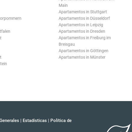
Main
Apartamentos in Stuttgart
Vorpommern
Apartamentos in Düsseldorf
Apartamentos in Leipzig
tfalen
Apartamentos in Dresden
z
Apartamentos in Freiburg im
Breisgau
Apartamentos in Göttingen
t
Apartamentos in Münster
tein
Generales
|
Estadísticas
|
Política de