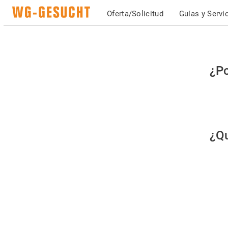
Oferta/Solicitud
Guías y Servi
Po
¿Po
fav
co
qu
¿Qu
es
hu