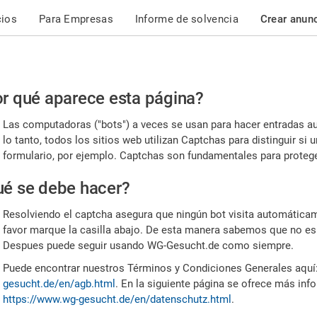
cios
Para Empresas
Informe de solvencia
Crear anun
r
r qué aparece esta página?
or,
Las computadoras ("bots") a veces se usan para hacer entradas a
nfirme
lo tanto, todos los sitios web utilizan Captchas para distinguir s
formulario, por ejemplo. Captchas son fundamentales para proteger
e
é se debe hacer?
mano
Resolviendo el captcha asegura que ningún bot visita automáticame
favor marque la casilla abajo. De esta manera sabemos que no es
Despues puede seguir usando WG-Gesucht.de como siempre.
Puede encontrar nuestros Términos y Condiciones Generales aquí
gesucht.de/en/agb.html
. En la siguiente página se ofrece más inf
https://www.wg-gesucht.de/en/datenschutz.html
.