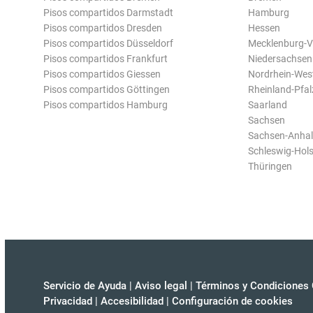
Pisos compartidos Darmstadt
Hamburg
Pisos compartidos Dresden
Hessen
Pisos compartidos Düsseldorf
Mecklenburg-
Pisos compartidos Frankfurt
Niedersachsen
Pisos compartidos Giessen
Nordrhein-Wes
Pisos compartidos Göttingen
Rheinland-Pfal
Pisos compartidos Hamburg
Saarland
Sachsen
Sachsen-Anhal
Schleswig-Hols
Thüringen
Servicio de Ayuda
|
Aviso legal
|
Términos y Condiciones 
Privacidad
|
Accesibilidad
|
Configuración de cookies