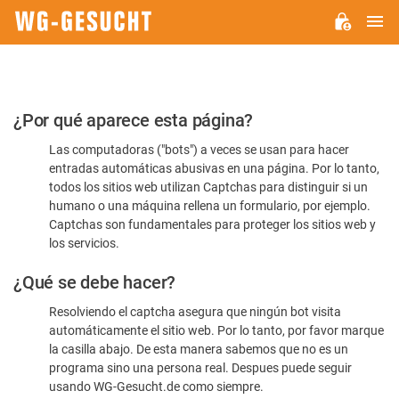
M
WG-
GESUCHT.DE
Por
¿Por qué aparece esta página?
favor,
Las computadoras ("bots") a veces se usan para hacer
confirme
entradas automáticas abusivas en una página. Por lo tanto,
que
todos los sitios web utilizan Captchas para distinguir si un
es
humano o una máquina rellena un formulario, por ejemplo.
Captchas son fundamentales para proteger los sitios web y
humano
los servicios.
¿Qué se debe hacer?
Resolviendo el captcha asegura que ningún bot visita
automáticamente el sitio web. Por lo tanto, por favor marque
la casilla abajo. De esta manera sabemos que no es un
programa sino una persona real. Despues puede seguir
usando WG-Gesucht.de como siempre.