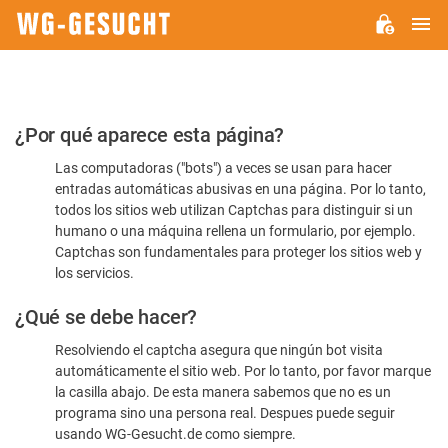
M
WG-
GESUCHT.DE
Por
¿Por qué aparece esta página?
favor,
Las computadoras ("bots") a veces se usan para hacer
confirme
entradas automáticas abusivas en una página. Por lo tanto,
que
todos los sitios web utilizan Captchas para distinguir si un
es
humano o una máquina rellena un formulario, por ejemplo.
Captchas son fundamentales para proteger los sitios web y
humano
los servicios.
¿Qué se debe hacer?
Resolviendo el captcha asegura que ningún bot visita
automáticamente el sitio web. Por lo tanto, por favor marque
la casilla abajo. De esta manera sabemos que no es un
programa sino una persona real. Despues puede seguir
usando WG-Gesucht.de como siempre.