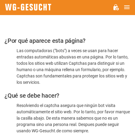
M
WG-
GESUCHT.DE
Por
¿Por qué aparece esta página?
favor,
Las computadoras ("bots") a veces se usan para hacer
confirme
entradas automáticas abusivas en una página. Por lo tanto,
que
todos los sitios web utilizan Captchas para distinguir si un
es
humano o una máquina rellena un formulario, por ejemplo.
Captchas son fundamentales para proteger los sitios web y
humano
los servicios.
¿Qué se debe hacer?
Resolviendo el captcha asegura que ningún bot visita
automáticamente el sitio web. Por lo tanto, por favor marque
la casilla abajo. De esta manera sabemos que no es un
programa sino una persona real. Despues puede seguir
usando WG-Gesucht.de como siempre.