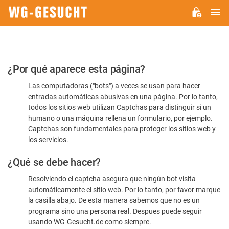
M
WG-
GESUCHT.DE
Por
¿Por qué aparece esta página?
favor,
Las computadoras ("bots") a veces se usan para hacer
confirme
entradas automáticas abusivas en una página. Por lo tanto,
que
todos los sitios web utilizan Captchas para distinguir si un
es
humano o una máquina rellena un formulario, por ejemplo.
Captchas son fundamentales para proteger los sitios web y
humano
los servicios.
¿Qué se debe hacer?
Resolviendo el captcha asegura que ningún bot visita
automáticamente el sitio web. Por lo tanto, por favor marque
la casilla abajo. De esta manera sabemos que no es un
programa sino una persona real. Despues puede seguir
usando WG-Gesucht.de como siempre.