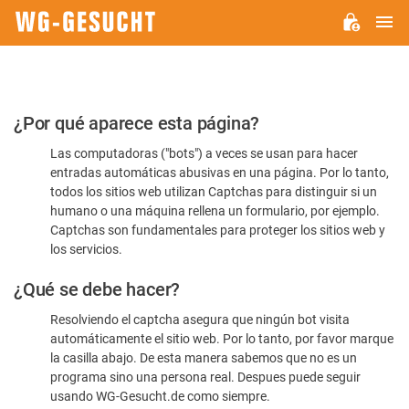
M
WG-
GESUCHT.DE
Por
¿Por qué aparece esta página?
favor,
Las computadoras ("bots") a veces se usan para hacer
confirme
entradas automáticas abusivas en una página. Por lo tanto,
que
todos los sitios web utilizan Captchas para distinguir si un
es
humano o una máquina rellena un formulario, por ejemplo.
Captchas son fundamentales para proteger los sitios web y
humano
los servicios.
¿Qué se debe hacer?
Resolviendo el captcha asegura que ningún bot visita
automáticamente el sitio web. Por lo tanto, por favor marque
la casilla abajo. De esta manera sabemos que no es un
programa sino una persona real. Despues puede seguir
usando WG-Gesucht.de como siempre.