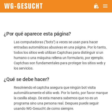
M
WG-
GESUCHT.DE
Por
¿Por qué aparece esta página?
favor,
Las computadoras ("bots") a veces se usan para hacer
confirme
entradas automáticas abusivas en una página. Por lo tanto,
que
todos los sitios web utilizan Captchas para distinguir si un
es
humano o una máquina rellena un formulario, por ejemplo.
Captchas son fundamentales para proteger los sitios web y
humano
los servicios.
¿Qué se debe hacer?
Resolviendo el captcha asegura que ningún bot visita
automáticamente el sitio web. Por lo tanto, por favor marque
la casilla abajo. De esta manera sabemos que no es un
programa sino una persona real. Despues puede seguir
usando WG-Gesucht.de como siempre.