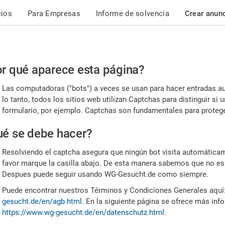
cios
Para Empresas
Informe de solvencia
Crear anun
r
r qué aparece esta página?
or,
Las computadoras ("bots") a veces se usan para hacer entradas a
nfirme
lo tanto, todos los sitios web utilizan Captchas para distinguir s
formulario, por ejemplo. Captchas son fundamentales para proteger
e
é se debe hacer?
mano
Resolviendo el captcha asegura que ningún bot visita automáticame
favor marque la casilla abajo. De esta manera sabemos que no es
Despues puede seguir usando WG-Gesucht.de como siempre.
Puede encontrar nuestros Términos y Condiciones Generales aquí
gesucht.de/en/agb.html
. En la siguiente página se ofrece más inf
https://www.wg-gesucht.de/en/datenschutz.html
.