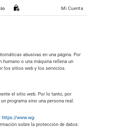
cio
Mi Cuenta
utomáticas abusivas en una página. Por
i un humano o una máquina rellena un
 los sitios web y los servicios.
nte el sitio web. Por lo tanto, por
 un programa sino una persona real.
:
https://www.wg-
ormación sobre la protección de datos: