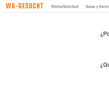
Oferta/Solicitud
Guías y Servi
Po
¿Po
fav
co
qu
¿Qu
es
hu