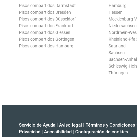
Pisos compartidos Darmstadt
Hamburg
Pisos compartidos Dresden
Hessen
Pisos compartidos Düsseldorf
Mecklenburg-
Pisos compartidos Frankfurt
Niedersachsen
Pisos compartidos Giessen
Nordrhein-Wes
Pisos compartidos Göttingen
Rheinland-Pfal
Pisos compartidos Hamburg
Saarland
Sachsen
Sachsen-Anhal
Schleswig-Hols
Thüringen
Servicio de Ayuda
|
Aviso legal
|
Términos y Condiciones 
Privacidad
|
Accesibilidad
|
Configuración de cookies