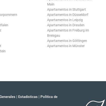
Main
Apartamentos in Stuttgart
Vorpommern
Apartamentos in Düsseldorf
Apartamentos in Leipzig
tfalen
Apartamentos in Dresden
z
Apartamentos in Freiburg im
Breisgau
Apartamentos in Göttingen
t
Apartamentos in Münster
tein
Generales
|
Estadísticas
|
Política de