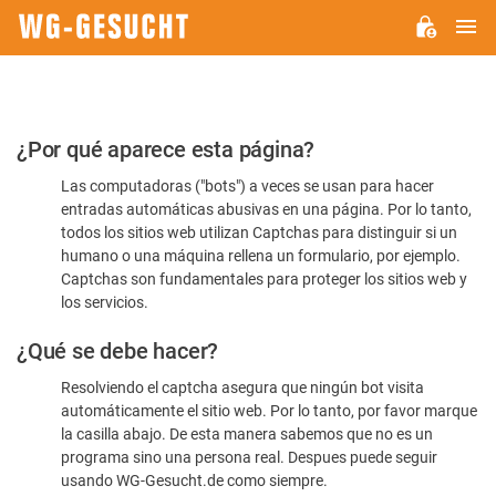
M
WG-
GESUCHT.DE
Por
¿Por qué aparece esta página?
favor,
Las computadoras ("bots") a veces se usan para hacer
confirme
entradas automáticas abusivas en una página. Por lo tanto,
que
todos los sitios web utilizan Captchas para distinguir si un
es
humano o una máquina rellena un formulario, por ejemplo.
Captchas son fundamentales para proteger los sitios web y
humano
los servicios.
¿Qué se debe hacer?
Resolviendo el captcha asegura que ningún bot visita
automáticamente el sitio web. Por lo tanto, por favor marque
la casilla abajo. De esta manera sabemos que no es un
programa sino una persona real. Despues puede seguir
usando WG-Gesucht.de como siempre.