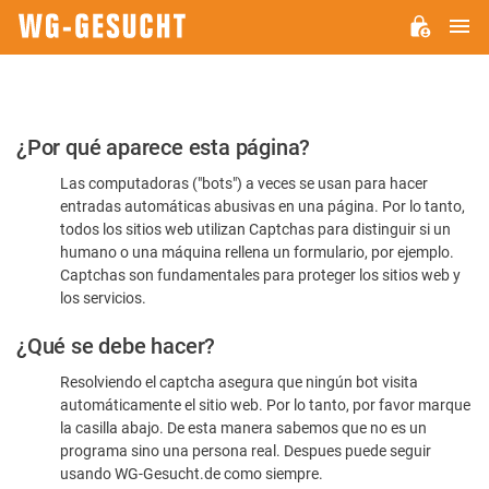
M
WG-
GESUCHT.DE
Por
¿Por qué aparece esta página?
favor,
Las computadoras ("bots") a veces se usan para hacer
confirme
entradas automáticas abusivas en una página. Por lo tanto,
que
todos los sitios web utilizan Captchas para distinguir si un
es
humano o una máquina rellena un formulario, por ejemplo.
Captchas son fundamentales para proteger los sitios web y
humano
los servicios.
¿Qué se debe hacer?
Resolviendo el captcha asegura que ningún bot visita
automáticamente el sitio web. Por lo tanto, por favor marque
la casilla abajo. De esta manera sabemos que no es un
programa sino una persona real. Despues puede seguir
usando WG-Gesucht.de como siempre.