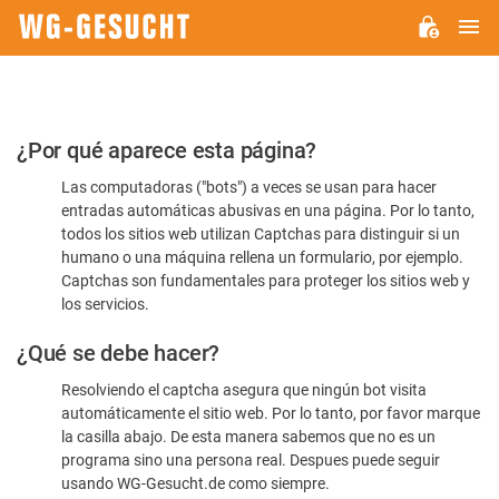
M
WG-
GESUCHT.DE
Por
¿Por qué aparece esta página?
favor,
Las computadoras ("bots") a veces se usan para hacer
confirme
entradas automáticas abusivas en una página. Por lo tanto,
que
todos los sitios web utilizan Captchas para distinguir si un
es
humano o una máquina rellena un formulario, por ejemplo.
Captchas son fundamentales para proteger los sitios web y
humano
los servicios.
¿Qué se debe hacer?
Resolviendo el captcha asegura que ningún bot visita
automáticamente el sitio web. Por lo tanto, por favor marque
la casilla abajo. De esta manera sabemos que no es un
programa sino una persona real. Despues puede seguir
usando WG-Gesucht.de como siempre.