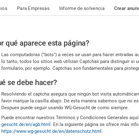
cios
Para Empresas
Informe de solvencia
Crear anun
r
r qué aparece esta página?
or,
Las computadoras ("bots") a veces se usan para hacer entradas a
nfirme
lo tanto, todos los sitios web utilizan Captchas para distinguir s
formulario, por ejemplo. Captchas son fundamentales para proteger
e
é se debe hacer?
mano
Resolviendo el captcha asegura que ningún bot visita automáticame
favor marque la casilla abajo. De esta manera sabemos que no es
Despues puede seguir usando WG-Gesucht.de como siempre.
Puede encontrar nuestros Términos y Condiciones Generales aquí
gesucht.de/en/agb.html
. En la siguiente página se ofrece más inf
https://www.wg-gesucht.de/en/datenschutz.html
.