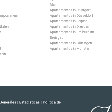
Main
Apartamentos in Stuttgart
Vorpommern
Apartamentos in Düsseldorf
Apartamentos in Leipzig
tfalen
Apartamentos in Dresden
z
Apartamentos in Freiburg im
Breisgau
Apartamentos in Göttingen
t
Apartamentos in Münster
tein
Generales
|
Estadísticas
|
Política de