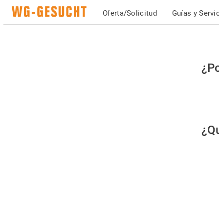
Oferta/Solicitud
Guías y Servi
Po
¿Po
fav
co
qu
¿Qu
es
hu