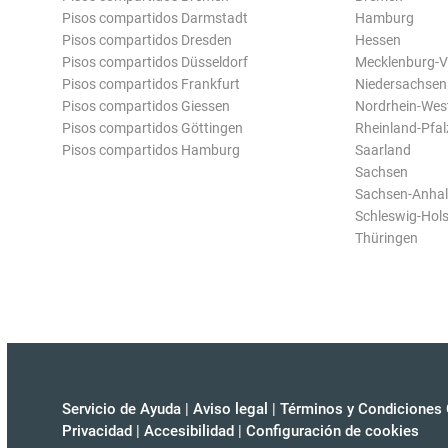
Pisos compartidos Darmstadt
Hamburg
Pisos compartidos Dresden
Hessen
Pisos compartidos Düsseldorf
Mecklenburg-
Pisos compartidos Frankfurt
Niedersachsen
Pisos compartidos Giessen
Nordrhein-Wes
Pisos compartidos Göttingen
Rheinland-Pfal
Pisos compartidos Hamburg
Saarland
Sachsen
Sachsen-Anhal
Schleswig-Hols
Thüringen
Servicio de Ayuda
|
Aviso legal
|
Términos y Condiciones 
Privacidad
|
Accesibilidad
|
Configuración de cookies