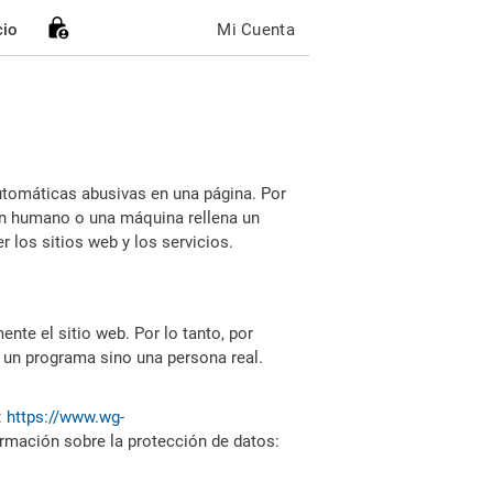
cio
Mi Cuenta
utomáticas abusivas en una página. Por
i un humano o una máquina rellena un
 los sitios web y los servicios.
nte el sitio web. Por lo tanto, por
 un programa sino una persona real.
:
https://www.wg-
ormación sobre la protección de datos: