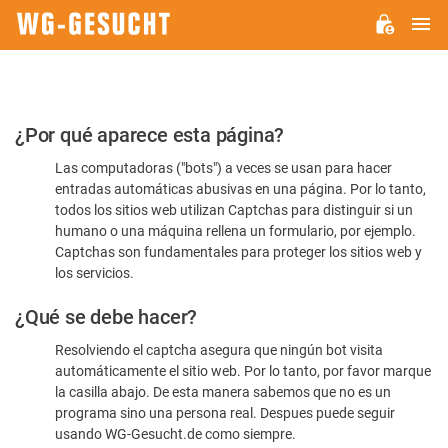
M
WG-
GESUCHT.DE
Por
¿Por qué aparece esta página?
favor,
Las computadoras ("bots") a veces se usan para hacer
confirme
entradas automáticas abusivas en una página. Por lo tanto,
que
todos los sitios web utilizan Captchas para distinguir si un
es
humano o una máquina rellena un formulario, por ejemplo.
Captchas son fundamentales para proteger los sitios web y
humano
los servicios.
¿Qué se debe hacer?
Resolviendo el captcha asegura que ningún bot visita
automáticamente el sitio web. Por lo tanto, por favor marque
la casilla abajo. De esta manera sabemos que no es un
programa sino una persona real. Despues puede seguir
usando WG-Gesucht.de como siempre.