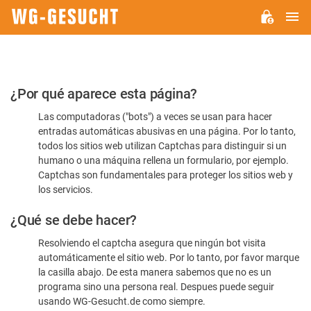
M
WG-
GESUCHT.DE
Por
¿Por qué aparece esta página?
favor,
Las computadoras ("bots") a veces se usan para hacer
confirme
entradas automáticas abusivas en una página. Por lo tanto,
que
todos los sitios web utilizan Captchas para distinguir si un
es
humano o una máquina rellena un formulario, por ejemplo.
Captchas son fundamentales para proteger los sitios web y
humano
los servicios.
¿Qué se debe hacer?
Resolviendo el captcha asegura que ningún bot visita
automáticamente el sitio web. Por lo tanto, por favor marque
la casilla abajo. De esta manera sabemos que no es un
programa sino una persona real. Despues puede seguir
usando WG-Gesucht.de como siempre.