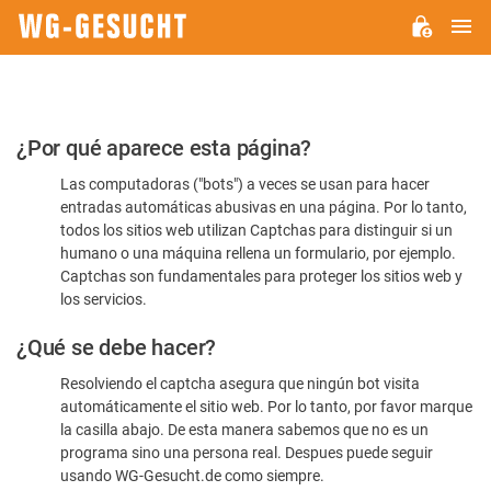
M
WG-
GESUCHT.DE
Por
¿Por qué aparece esta página?
favor,
Las computadoras ("bots") a veces se usan para hacer
confirme
entradas automáticas abusivas en una página. Por lo tanto,
que
todos los sitios web utilizan Captchas para distinguir si un
es
humano o una máquina rellena un formulario, por ejemplo.
Captchas son fundamentales para proteger los sitios web y
humano
los servicios.
¿Qué se debe hacer?
Resolviendo el captcha asegura que ningún bot visita
automáticamente el sitio web. Por lo tanto, por favor marque
la casilla abajo. De esta manera sabemos que no es un
programa sino una persona real. Despues puede seguir
usando WG-Gesucht.de como siempre.