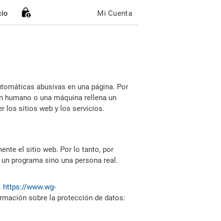
cio
Mi Cuenta
utomáticas abusivas en una página. Por
i un humano o una máquina rellena un
 los sitios web y los servicios.
nte el sitio web. Por lo tanto, por
 un programa sino una persona real.
:
https://www.wg-
ormación sobre la protección de datos: