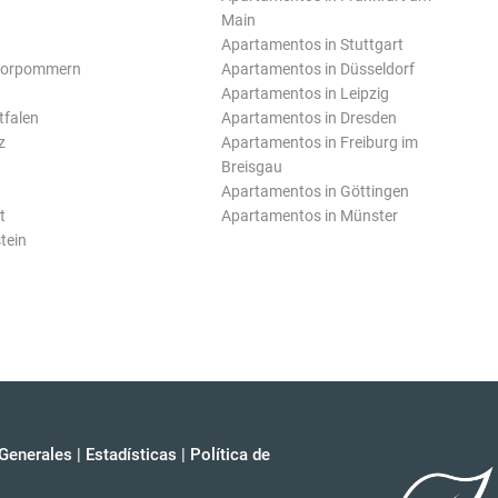
Main
Apartamentos in Stuttgart
Vorpommern
Apartamentos in Düsseldorf
Apartamentos in Leipzig
tfalen
Apartamentos in Dresden
z
Apartamentos in Freiburg im
Breisgau
Apartamentos in Göttingen
t
Apartamentos in Münster
tein
Generales
|
Estadísticas
|
Política de