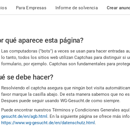
cios
Para Empresas
Informe de solvencia
Crear anun
r
r qué aparece esta página?
or,
Las computadoras ("bots") a veces se usan para hacer entradas a
nfirme
lo tanto, todos los sitios web utilizan Captchas para distinguir s
formulario, por ejemplo. Captchas son fundamentales para proteger
e
é se debe hacer?
mano
Resolviendo el captcha asegura que ningún bot visita automáticame
favor marque la casilla abajo. De esta manera sabemos que no es
Despues puede seguir usando WG-Gesucht.de como siempre.
Puede encontrar nuestros Términos y Condiciones Generales aquí
gesucht.de/en/agb.html
. En la siguiente página se ofrece más inf
https://www.wg-gesucht.de/en/datenschutz.html
.