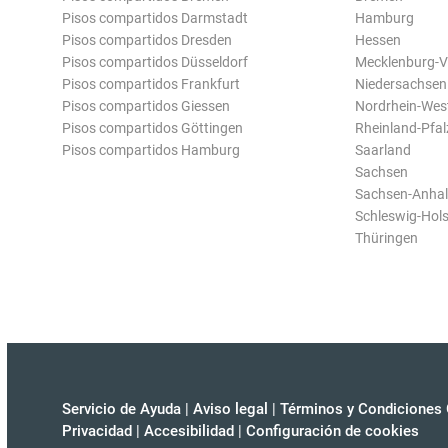
Pisos compartidos Darmstadt
Hamburg
Pisos compartidos Dresden
Hessen
Pisos compartidos Düsseldorf
Mecklenburg-
Pisos compartidos Frankfurt
Niedersachsen
Pisos compartidos Giessen
Nordrhein-Wes
Pisos compartidos Göttingen
Rheinland-Pfal
Pisos compartidos Hamburg
Saarland
Sachsen
Sachsen-Anhal
Schleswig-Hols
Thüringen
Servicio de Ayuda
|
Aviso legal
|
Términos y Condiciones 
Privacidad
|
Accesibilidad
|
Configuración de cookies