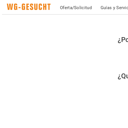
Oferta/Solicitud
Guías y Servi
Po
¿Po
fav
co
qu
¿Qu
es
hu