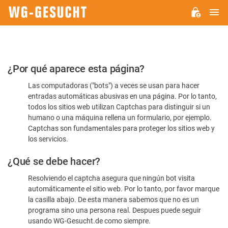
M
WG-
GESUCHT.DE
Por
¿Por qué aparece esta página?
favor,
Las computadoras ("bots") a veces se usan para hacer
confirme
entradas automáticas abusivas en una página. Por lo tanto,
que
todos los sitios web utilizan Captchas para distinguir si un
es
humano o una máquina rellena un formulario, por ejemplo.
Captchas son fundamentales para proteger los sitios web y
humano
los servicios.
¿Qué se debe hacer?
Resolviendo el captcha asegura que ningún bot visita
automáticamente el sitio web. Por lo tanto, por favor marque
la casilla abajo. De esta manera sabemos que no es un
programa sino una persona real. Despues puede seguir
usando WG-Gesucht.de como siempre.