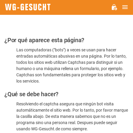
M
WG-
GESUCHT.DE
Por
¿Por qué aparece esta página?
favor,
Las computadoras ("bots") a veces se usan para hacer
confirme
entradas automáticas abusivas en una página. Por lo tanto,
que
todos los sitios web utilizan Captchas para distinguir si un
es
humano o una máquina rellena un formulario, por ejemplo.
Captchas son fundamentales para proteger los sitios web y
humano
los servicios.
¿Qué se debe hacer?
Resolviendo el captcha asegura que ningún bot visita
automáticamente el sitio web. Por lo tanto, por favor marque
la casilla abajo. De esta manera sabemos que no es un
programa sino una persona real. Despues puede seguir
usando WG-Gesucht.de como siempre.