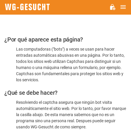
M
WG-
GESUCHT.DE
Por
¿Por qué aparece esta página?
favor,
Las computadoras ("bots") a veces se usan para hacer
confirme
entradas automáticas abusivas en una página. Por lo tanto,
que
todos los sitios web utilizan Captchas para distinguir si un
es
humano o una máquina rellena un formulario, por ejemplo.
Captchas son fundamentales para proteger los sitios web y
humano
los servicios.
¿Qué se debe hacer?
Resolviendo el captcha asegura que ningún bot visita
automáticamente el sitio web. Por lo tanto, por favor marque
la casilla abajo. De esta manera sabemos que no es un
programa sino una persona real. Despues puede seguir
usando WG-Gesucht.de como siempre.