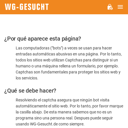
M
WG-
GESUCHT.DE
Por
¿Por qué aparece esta página?
favor,
Las computadoras ("bots") a veces se usan para hacer
confirme
entradas automáticas abusivas en una página. Por lo tanto,
que
todos los sitios web utilizan Captchas para distinguir si un
es
humano o una máquina rellena un formulario, por ejemplo.
Captchas son fundamentales para proteger los sitios web y
humano
los servicios.
¿Qué se debe hacer?
Resolviendo el captcha asegura que ningún bot visita
automáticamente el sitio web. Por lo tanto, por favor marque
la casilla abajo. De esta manera sabemos que no es un
programa sino una persona real. Despues puede seguir
usando WG-Gesucht.de como siempre.