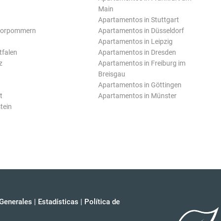
Main
Apartamentos in Stuttgart
Vorpommern
Apartamentos in Düsseldorf
Apartamentos in Leipzig
tfalen
Apartamentos in Dresden
z
Apartamentos in Freiburg im
Breisgau
Apartamentos in Göttingen
t
Apartamentos in Münster
tein
Generales
|
Estadísticas
|
Política de