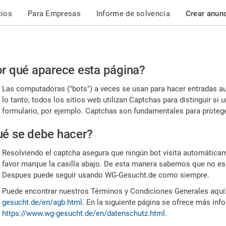
cios
Para Empresas
Informe de solvencia
Crear anun
r
r qué aparece esta página?
or,
Las computadoras ("bots") a veces se usan para hacer entradas a
nfirme
lo tanto, todos los sitios web utilizan Captchas para distinguir s
formulario, por ejemplo. Captchas son fundamentales para proteger
e
é se debe hacer?
mano
Resolviendo el captcha asegura que ningún bot visita automáticame
favor marque la casilla abajo. De esta manera sabemos que no es
Despues puede seguir usando WG-Gesucht.de como siempre.
Puede encontrar nuestros Términos y Condiciones Generales aquí
gesucht.de/en/agb.html
. En la siguiente página se ofrece más inf
https://www.wg-gesucht.de/en/datenschutz.html
.