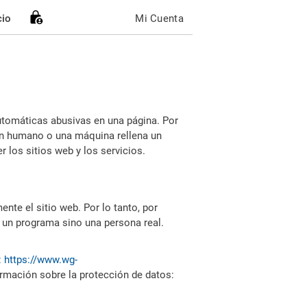
cio
Mi Cuenta
utomáticas abusivas en una página. Por
i un humano o una máquina rellena un
 los sitios web y los servicios.
nte el sitio web. Por lo tanto, por
 un programa sino una persona real.
:
https://www.wg-
ormación sobre la protección de datos: