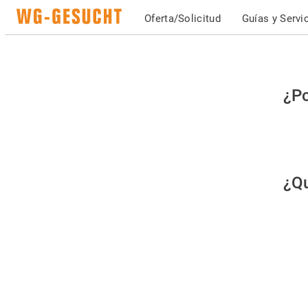
Oferta/Solicitud
Guías y Servi
Po
¿Po
fav
co
qu
¿Qu
es
hu