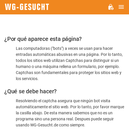
M
WG-
GESUCHT.DE
Por
¿Por qué aparece esta página?
favor,
Las computadoras ("bots") a veces se usan para hacer
confirme
entradas automáticas abusivas en una página. Por lo tanto,
que
todos los sitios web utilizan Captchas para distinguir si un
es
humano o una máquina rellena un formulario, por ejemplo.
Captchas son fundamentales para proteger los sitios web y
humano
los servicios.
¿Qué se debe hacer?
Resolviendo el captcha asegura que ningún bot visita
automáticamente el sitio web. Por lo tanto, por favor marque
la casilla abajo. De esta manera sabemos que no es un
programa sino una persona real. Despues puede seguir
usando WG-Gesucht.de como siempre.