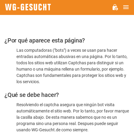
M
WG-
GESUCHT.DE
Por
¿Por qué aparece esta página?
favor,
Las computadoras ("bots") a veces se usan para hacer
confirme
entradas automáticas abusivas en una página. Por lo tanto,
que
todos los sitios web utilizan Captchas para distinguir si un
es
humano o una máquina rellena un formulario, por ejemplo.
Captchas son fundamentales para proteger los sitios web y
humano
los servicios.
¿Qué se debe hacer?
Resolviendo el captcha asegura que ningún bot visita
automáticamente el sitio web. Por lo tanto, por favor marque
la casilla abajo. De esta manera sabemos que no es un
programa sino una persona real. Despues puede seguir
usando WG-Gesucht.de como siempre.