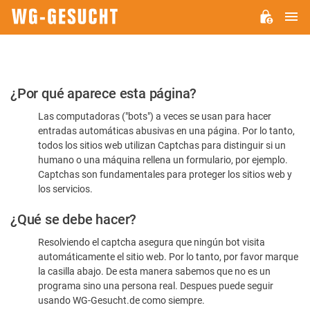
M
WG-
GESUCHT.DE
Por
¿Por qué aparece esta página?
favor,
Las computadoras ("bots") a veces se usan para hacer
confirme
entradas automáticas abusivas en una página. Por lo tanto,
que
todos los sitios web utilizan Captchas para distinguir si un
es
humano o una máquina rellena un formulario, por ejemplo.
Captchas son fundamentales para proteger los sitios web y
humano
los servicios.
¿Qué se debe hacer?
Resolviendo el captcha asegura que ningún bot visita
automáticamente el sitio web. Por lo tanto, por favor marque
la casilla abajo. De esta manera sabemos que no es un
programa sino una persona real. Despues puede seguir
usando WG-Gesucht.de como siempre.