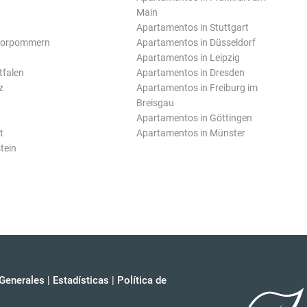
Main
Apartamentos in Stuttgart
Vorpommern
Apartamentos in Düsseldorf
Apartamentos in Leipzig
tfalen
Apartamentos in Dresden
z
Apartamentos in Freiburg im
Breisgau
Apartamentos in Göttingen
t
Apartamentos in Münster
tein
Generales
|
Estadísticas
|
Política de