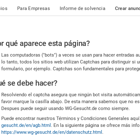
cios
Para Empresas
Informe de solvencia
Crear anun
r
r qué aparece esta página?
or,
Las computadoras ("bots") a veces se usan para hacer entradas a
nfirme
lo tanto, todos los sitios web utilizan Captchas para distinguir s
formulario, por ejemplo. Captchas son fundamentales para proteger
e
é se debe hacer?
mano
Resolviendo el captcha asegura que ningún bot visita automáticame
favor marque la casilla abajo. De esta manera sabemos que no es
Despues puede seguir usando WG-Gesucht.de como siempre.
Puede encontrar nuestros Términos y Condiciones Generales aquí
gesucht.de/en/agb.html
. En la siguiente página se ofrece más inf
https://www.wg-gesucht.de/en/datenschutz.html
.