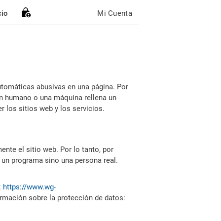
cio
Mi Cuenta
utomáticas abusivas en una página. Por
i un humano o una máquina rellena un
 los sitios web y los servicios.
nte el sitio web. Por lo tanto, por
 un programa sino una persona real.
:
https://www.wg-
ormación sobre la protección de datos: