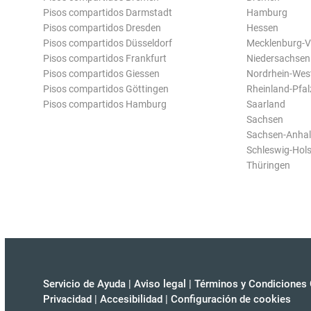
Pisos compartidos Darmstadt
Hamburg
Pisos compartidos Dresden
Hessen
Pisos compartidos Düsseldorf
Mecklenburg-
Pisos compartidos Frankfurt
Niedersachsen
Pisos compartidos Giessen
Nordrhein-Wes
Pisos compartidos Göttingen
Rheinland-Pfal
Pisos compartidos Hamburg
Saarland
Sachsen
Sachsen-Anhal
Schleswig-Hols
Thüringen
Servicio de Ayuda
|
Aviso legal
|
Términos y Condiciones 
Privacidad
|
Accesibilidad
|
Configuración de cookies