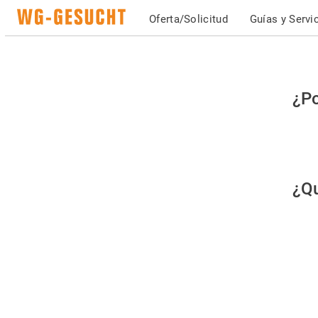
Oferta/Solicitud
Guías y Servi
Po
¿Po
fav
co
qu
¿Qu
es
hu