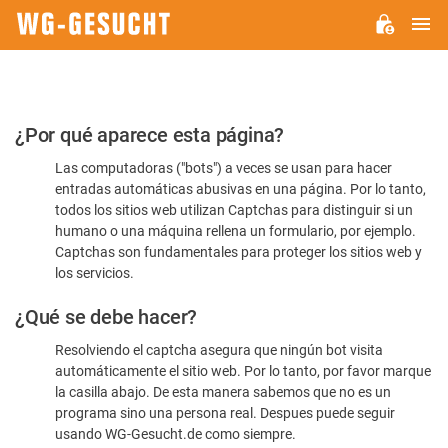
M
WG-
GESUCHT.DE
Por
¿Por qué aparece esta página?
favor,
Las computadoras ("bots") a veces se usan para hacer
confirme
entradas automáticas abusivas en una página. Por lo tanto,
que
todos los sitios web utilizan Captchas para distinguir si un
es
humano o una máquina rellena un formulario, por ejemplo.
Captchas son fundamentales para proteger los sitios web y
humano
los servicios.
¿Qué se debe hacer?
Resolviendo el captcha asegura que ningún bot visita
automáticamente el sitio web. Por lo tanto, por favor marque
la casilla abajo. De esta manera sabemos que no es un
programa sino una persona real. Despues puede seguir
usando WG-Gesucht.de como siempre.