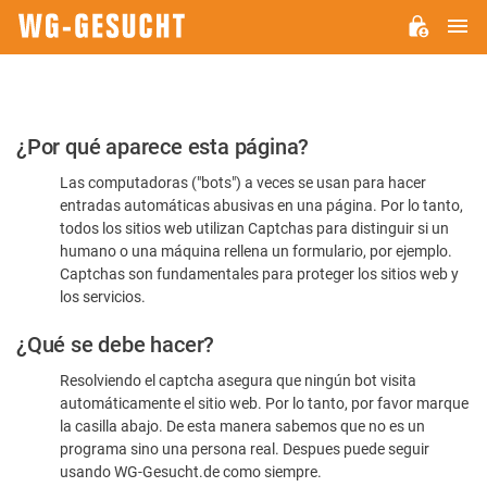
M
WG-
GESUCHT.DE
Por
¿Por qué aparece esta página?
favor,
Las computadoras ("bots") a veces se usan para hacer
confirme
entradas automáticas abusivas en una página. Por lo tanto,
que
todos los sitios web utilizan Captchas para distinguir si un
es
humano o una máquina rellena un formulario, por ejemplo.
Captchas son fundamentales para proteger los sitios web y
humano
los servicios.
¿Qué se debe hacer?
Resolviendo el captcha asegura que ningún bot visita
automáticamente el sitio web. Por lo tanto, por favor marque
la casilla abajo. De esta manera sabemos que no es un
programa sino una persona real. Despues puede seguir
usando WG-Gesucht.de como siempre.