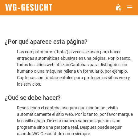
M
WG-
GESUCHT.DE
Por
¿Por qué aparece esta página?
favor,
Las computadoras ("bots") a veces se usan para hacer
confirme
entradas automáticas abusivas en una página. Por lo tanto,
que
todos los sitios web utilizan Captchas para distinguir si un
es
humano o una máquina rellena un formulario, por ejemplo.
Captchas son fundamentales para proteger los sitios web y
humano
los servicios.
¿Qué se debe hacer?
Resolviendo el captcha asegura que ningún bot visita
automáticamente el sitio web. Por lo tanto, por favor marque
la casilla abajo. De esta manera sabemos que no es un
programa sino una persona real. Despues puede seguir
usando WG-Gesucht.de como siempre.