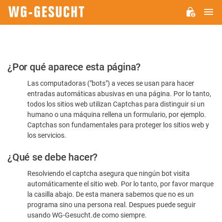
M
WG-
GESUCHT.DE
Por
¿Por qué aparece esta página?
favor,
Las computadoras ("bots") a veces se usan para hacer
confirme
entradas automáticas abusivas en una página. Por lo tanto,
que
todos los sitios web utilizan Captchas para distinguir si un
es
humano o una máquina rellena un formulario, por ejemplo.
Captchas son fundamentales para proteger los sitios web y
humano
los servicios.
¿Qué se debe hacer?
Resolviendo el captcha asegura que ningún bot visita
automáticamente el sitio web. Por lo tanto, por favor marque
la casilla abajo. De esta manera sabemos que no es un
programa sino una persona real. Despues puede seguir
usando WG-Gesucht.de como siempre.