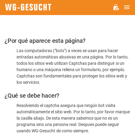
M
WG-
GESUCHT.DE
Por
¿Por qué aparece esta página?
favor,
Las computadoras ("bots") a veces se usan para hacer
confirme
entradas automáticas abusivas en una página. Por lo tanto,
que
todos los sitios web utilizan Captchas para distinguir si un
es
humano o una máquina rellena un formulario, por ejemplo.
Captchas son fundamentales para proteger los sitios web y
humano
los servicios.
¿Qué se debe hacer?
Resolviendo el captcha asegura que ningún bot visita
automáticamente el sitio web. Por lo tanto, por favor marque
la casilla abajo. De esta manera sabemos que no es un
programa sino una persona real. Despues puede seguir
usando WG-Gesucht.de como siempre.