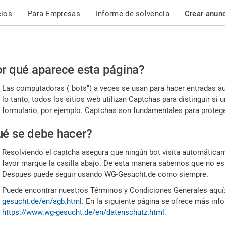
cios
Para Empresas
Informe de solvencia
Crear anun
r
r qué aparece esta página?
or,
Las computadoras ("bots") a veces se usan para hacer entradas a
nfirme
lo tanto, todos los sitios web utilizan Captchas para distinguir s
formulario, por ejemplo. Captchas son fundamentales para proteger
e
é se debe hacer?
mano
Resolviendo el captcha asegura que ningún bot visita automáticame
favor marque la casilla abajo. De esta manera sabemos que no es
Despues puede seguir usando WG-Gesucht.de como siempre.
Puede encontrar nuestros Términos y Condiciones Generales aquí
gesucht.de/en/agb.html
. En la siguiente página se ofrece más inf
https://www.wg-gesucht.de/en/datenschutz.html
.