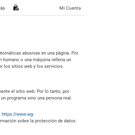
cio
Mi Cuenta
utomáticas abusivas en una página. Por
i un humano o una máquina rellena un
 los sitios web y los servicios.
nte el sitio web. Por lo tanto, por
 un programa sino una persona real.
:
https://www.wg-
ormación sobre la protección de datos: