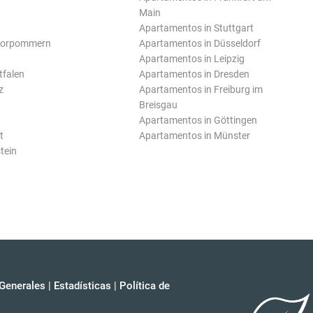
Main
Apartamentos in Stuttgart
Vorpommern
Apartamentos in Düsseldorf
Apartamentos in Leipzig
tfalen
Apartamentos in Dresden
z
Apartamentos in Freiburg im
Breisgau
Apartamentos in Göttingen
t
Apartamentos in Münster
tein
Generales
|
Estadísticas
|
Política de