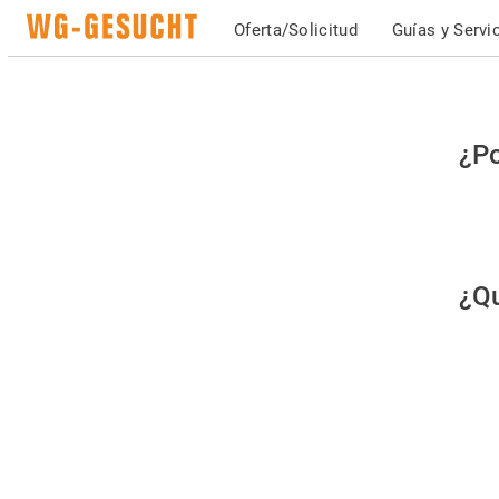
Oferta/Solicitud
Guías y Servi
Po
¿Po
fav
co
qu
¿Qu
es
hu