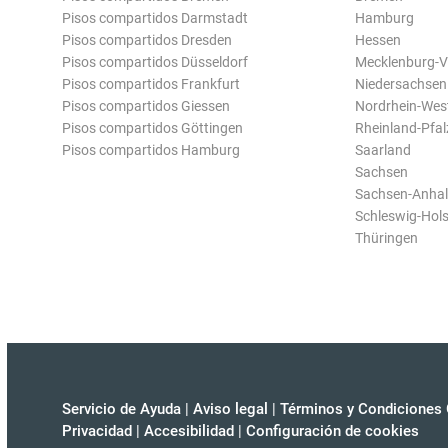
Pisos compartidos Darmstadt
Hamburg
Pisos compartidos Dresden
Hessen
Pisos compartidos Düsseldorf
Mecklenburg-
Pisos compartidos Frankfurt
Niedersachsen
Pisos compartidos Giessen
Nordrhein-Wes
Pisos compartidos Göttingen
Rheinland-Pfal
Pisos compartidos Hamburg
Saarland
Sachsen
Sachsen-Anhal
Schleswig-Hols
Thüringen
Servicio de Ayuda
|
Aviso legal
|
Términos y Condiciones 
Privacidad
|
Accesibilidad
|
Configuración de cookies