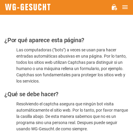
M
WG-
GESUCHT.DE
Por
¿Por qué aparece esta página?
favor,
Las computadoras ("bots") a veces se usan para hacer
confirme
entradas automáticas abusivas en una página. Por lo tanto,
que
todos los sitios web utilizan Captchas para distinguir si un
es
humano o una máquina rellena un formulario, por ejemplo.
Captchas son fundamentales para proteger los sitios web y
humano
los servicios.
¿Qué se debe hacer?
Resolviendo el captcha asegura que ningún bot visita
automáticamente el sitio web. Por lo tanto, por favor marque
la casilla abajo. De esta manera sabemos que no es un
programa sino una persona real. Despues puede seguir
usando WG-Gesucht.de como siempre.