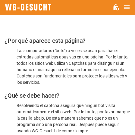
M
WG-
GESUCHT.DE
Por
¿Por qué aparece esta página?
favor,
Las computadoras ("bots") a veces se usan para hacer
confirme
entradas automáticas abusivas en una página. Por lo tanto,
que
todos los sitios web utilizan Captchas para distinguir si un
es
humano o una máquina rellena un formulario, por ejemplo.
Captchas son fundamentales para proteger los sitios web y
humano
los servicios.
¿Qué se debe hacer?
Resolviendo el captcha asegura que ningún bot visita
automáticamente el sitio web. Por lo tanto, por favor marque
la casilla abajo. De esta manera sabemos que no es un
programa sino una persona real. Despues puede seguir
usando WG-Gesucht.de como siempre.