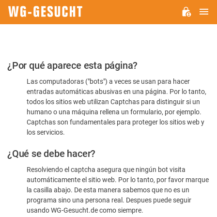
M
WG-
GESUCHT.DE
Por
¿Por qué aparece esta página?
favor,
Las computadoras ("bots") a veces se usan para hacer
confirme
entradas automáticas abusivas en una página. Por lo tanto,
que
todos los sitios web utilizan Captchas para distinguir si un
es
humano o una máquina rellena un formulario, por ejemplo.
Captchas son fundamentales para proteger los sitios web y
humano
los servicios.
¿Qué se debe hacer?
Resolviendo el captcha asegura que ningún bot visita
automáticamente el sitio web. Por lo tanto, por favor marque
la casilla abajo. De esta manera sabemos que no es un
programa sino una persona real. Despues puede seguir
usando WG-Gesucht.de como siempre.