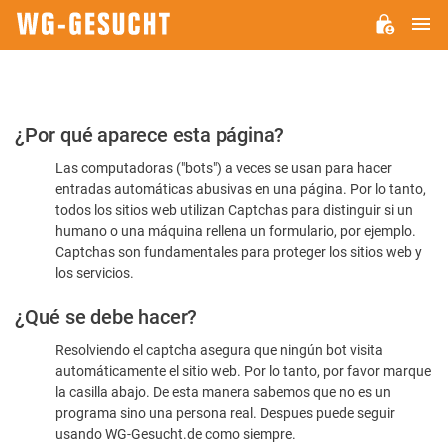
M
WG-
GESUCHT.DE
Por
¿Por qué aparece esta página?
favor,
Las computadoras ("bots") a veces se usan para hacer
confirme
entradas automáticas abusivas en una página. Por lo tanto,
que
todos los sitios web utilizan Captchas para distinguir si un
es
humano o una máquina rellena un formulario, por ejemplo.
Captchas son fundamentales para proteger los sitios web y
humano
los servicios.
¿Qué se debe hacer?
Resolviendo el captcha asegura que ningún bot visita
automáticamente el sitio web. Por lo tanto, por favor marque
la casilla abajo. De esta manera sabemos que no es un
programa sino una persona real. Despues puede seguir
usando WG-Gesucht.de como siempre.