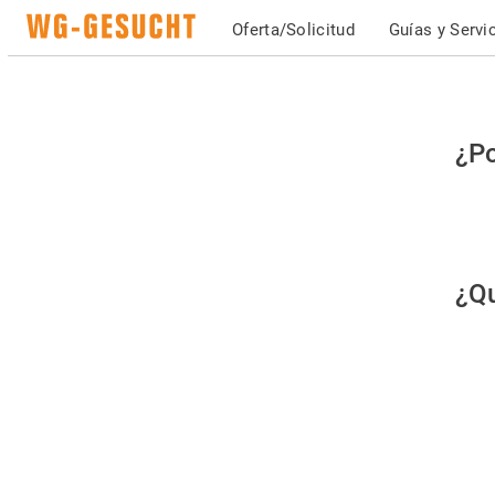
Oferta/Solicitud
Guías y Servi
Po
¿Po
fav
co
qu
¿Qu
es
hu