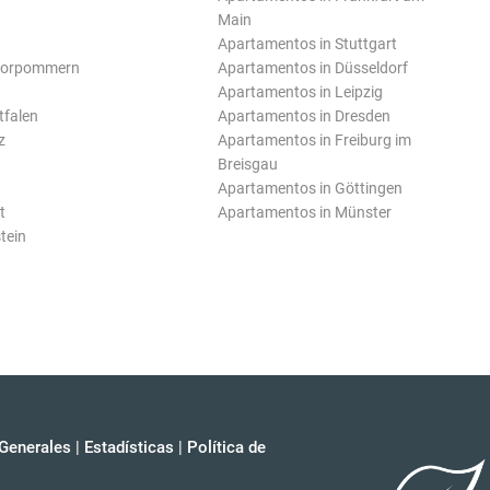
Main
Apartamentos in Stuttgart
Vorpommern
Apartamentos in Düsseldorf
Apartamentos in Leipzig
tfalen
Apartamentos in Dresden
z
Apartamentos in Freiburg im
Breisgau
Apartamentos in Göttingen
t
Apartamentos in Münster
tein
Generales
|
Estadísticas
|
Política de