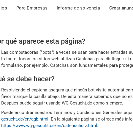
cios
Para Empresas
Informe de solvencia
Crear anun
r
r qué aparece esta página?
or,
Las computadoras ("bots") a veces se usan para hacer entradas a
nfirme
lo tanto, todos los sitios web utilizan Captchas para distinguir s
formulario, por ejemplo. Captchas son fundamentales para proteger
e
é se debe hacer?
mano
Resolviendo el captcha asegura que ningún bot visita automáticame
favor marque la casilla abajo. De esta manera sabemos que no es
Despues puede seguir usando WG-Gesucht.de como siempre.
Puede encontrar nuestros Términos y Condiciones Generales aquí
gesucht.de/en/agb.html
. En la siguiente página se ofrece más inf
https://www.wg-gesucht.de/en/datenschutz.html
.