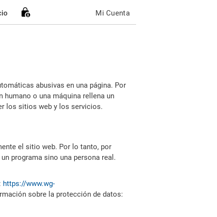
cio
Mi Cuenta
utomáticas abusivas en una página. Por
i un humano o una máquina rellena un
 los sitios web y los servicios.
nte el sitio web. Por lo tanto, por
 un programa sino una persona real.
:
https://www.wg-
ormación sobre la protección de datos: