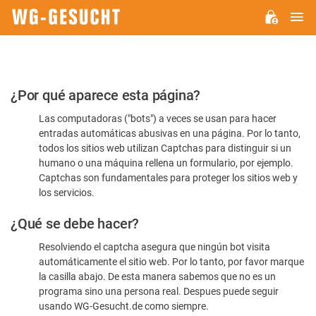
M
WG-
GESUCHT.DE
Por
¿Por qué aparece esta página?
favor,
Las computadoras ("bots") a veces se usan para hacer
confirme
entradas automáticas abusivas en una página. Por lo tanto,
que
todos los sitios web utilizan Captchas para distinguir si un
es
humano o una máquina rellena un formulario, por ejemplo.
Captchas son fundamentales para proteger los sitios web y
humano
los servicios.
¿Qué se debe hacer?
Resolviendo el captcha asegura que ningún bot visita
automáticamente el sitio web. Por lo tanto, por favor marque
la casilla abajo. De esta manera sabemos que no es un
programa sino una persona real. Despues puede seguir
usando WG-Gesucht.de como siempre.