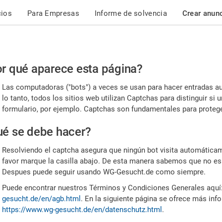
cios
Para Empresas
Informe de solvencia
Crear anun
r
r qué aparece esta página?
or,
Las computadoras ("bots") a veces se usan para hacer entradas a
nfirme
lo tanto, todos los sitios web utilizan Captchas para distinguir s
formulario, por ejemplo. Captchas son fundamentales para proteger
e
é se debe hacer?
mano
Resolviendo el captcha asegura que ningún bot visita automáticame
favor marque la casilla abajo. De esta manera sabemos que no es
Despues puede seguir usando WG-Gesucht.de como siempre.
Puede encontrar nuestros Términos y Condiciones Generales aquí
gesucht.de/en/agb.html
. En la siguiente página se ofrece más inf
https://www.wg-gesucht.de/en/datenschutz.html
.