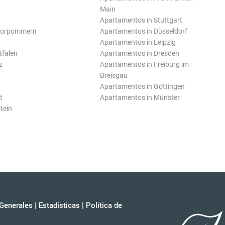
Main
Apartamentos in Stuttgart
Vorpommern
Apartamentos in Düsseldorf
Apartamentos in Leipzig
tfalen
Apartamentos in Dresden
z
Apartamentos in Freiburg im
Breisgau
Apartamentos in Göttingen
t
Apartamentos in Münster
tein
Generales
|
Estadísticas
|
Política de