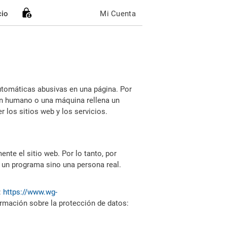
cio
Mi Cuenta
utomáticas abusivas en una página. Por
i un humano o una máquina rellena un
 los sitios web y los servicios.
nte el sitio web. Por lo tanto, por
 un programa sino una persona real.
:
https://www.wg-
ormación sobre la protección de datos: