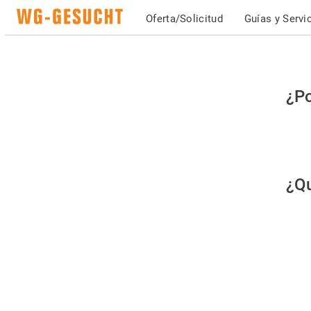
Oferta/Solicitud
Guías y Servi
Po
¿Po
fav
co
qu
¿Qu
es
hu