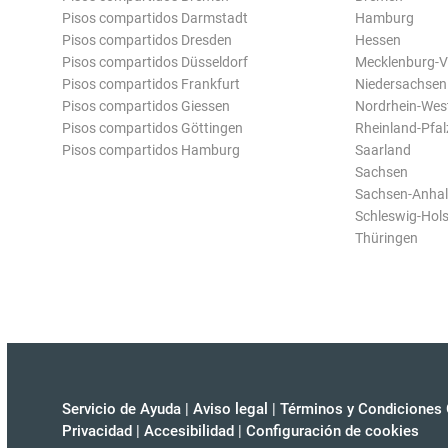
Pisos compartidos Darmstadt
Hamburg
Pisos compartidos Dresden
Hessen
Pisos compartidos Düsseldorf
Mecklenburg-
Pisos compartidos Frankfurt
Niedersachsen
Pisos compartidos Giessen
Nordrhein-Wes
Pisos compartidos Göttingen
Rheinland-Pfal
Pisos compartidos Hamburg
Saarland
Sachsen
Sachsen-Anhal
Schleswig-Hols
Thüringen
Servicio de Ayuda
|
Aviso legal
|
Términos y Condiciones 
Privacidad
|
Accesibilidad
|
Configuración de cookies