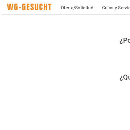
Oferta/Solicitud
Guías y Servi
Po
¿Po
fav
co
qu
¿Qu
es
hu