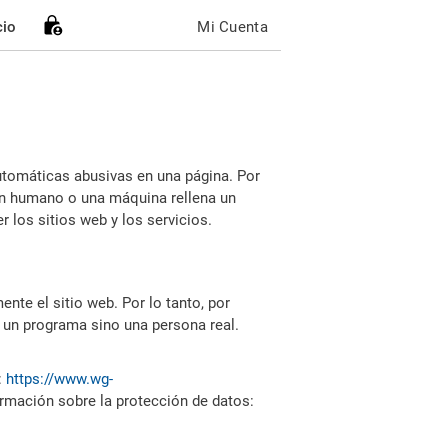
cio
Mi Cuenta
utomáticas abusivas en una página. Por
i un humano o una máquina rellena un
 los sitios web y los servicios.
nte el sitio web. Por lo tanto, por
 un programa sino una persona real.
:
https://www.wg-
ormación sobre la protección de datos: