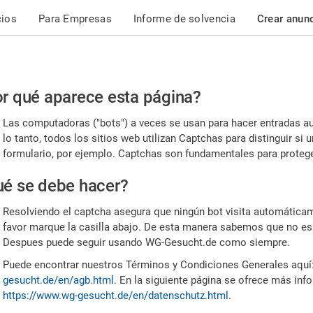
cios
Para Empresas
Informe de solvencia
Crear anun
r
r qué aparece esta página?
or,
Las computadoras ("bots") a veces se usan para hacer entradas a
nfirme
lo tanto, todos los sitios web utilizan Captchas para distinguir s
formulario, por ejemplo. Captchas son fundamentales para proteger
e
é se debe hacer?
mano
Resolviendo el captcha asegura que ningún bot visita automáticame
favor marque la casilla abajo. De esta manera sabemos que no es
Despues puede seguir usando WG-Gesucht.de como siempre.
Puede encontrar nuestros Términos y Condiciones Generales aquí
gesucht.de/en/agb.html
. En la siguiente página se ofrece más inf
https://www.wg-gesucht.de/en/datenschutz.html
.