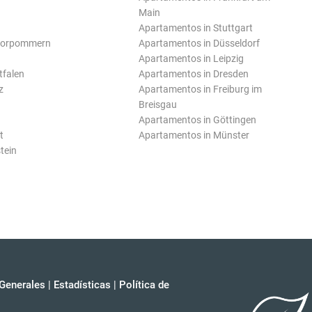
Main
Apartamentos in Stuttgart
Vorpommern
Apartamentos in Düsseldorf
Apartamentos in Leipzig
tfalen
Apartamentos in Dresden
z
Apartamentos in Freiburg im
Breisgau
Apartamentos in Göttingen
t
Apartamentos in Münster
tein
Generales
|
Estadísticas
|
Política de