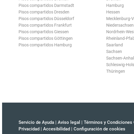
Pisos compartidos Darmstadt
Hamburg
Pisos compartidos Dresden
Hessen
Pisos compartidos Düsseldorf
Mecklenburg-
Pisos compartidos Frankfurt
Niedersachsen
Pisos compartidos Giessen
Nordrhein-Wes
Pisos compartidos Göttingen
Rheinland-Pfal
Pisos compartidos Hamburg
Saarland
Sachsen
Sachsen-Anhal
Schleswig-Hols
Thüringen
Servicio de Ayuda
|
Aviso legal
|
Términos y Condiciones 
Privacidad
|
Accesibilidad
|
Configuración de cookies