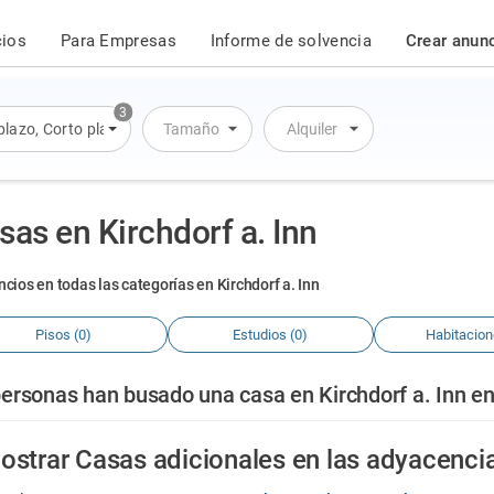
cios
Para Empresas
Informe de solvencia
Crear anun
3
plazo
,
Corto plazo
,
Alquiler por día
Tamaño
Alquiler
sas en Kirchdorf a. Inn
ncios en todas las categorías en Kirchdorf a. Inn
Pisos (0)
Estudios (0)
Habitacion
ersonas han busado una casa en Kirchdorf a. Inn en
ostrar Casas adicionales en las adyacenci