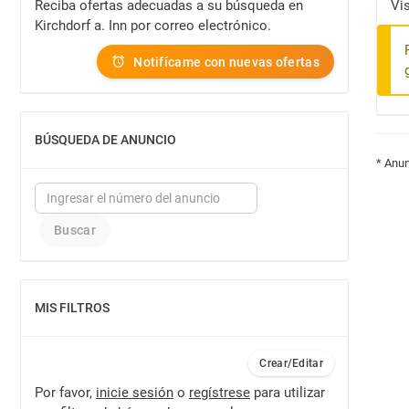
Reciba ofertas adecuadas a su búsqueda en
Vi
Kirchdorf a. Inn por correo electrónico.
Notifícame con nuevas ofertas
BÚSQUEDA DE ANUNCIO
MOSTRAR
* Anun
MIS FILTROS
MOSTRAR
Crear/Editar
Por favor,
inicie sesión
o
regístrese
para utilizar