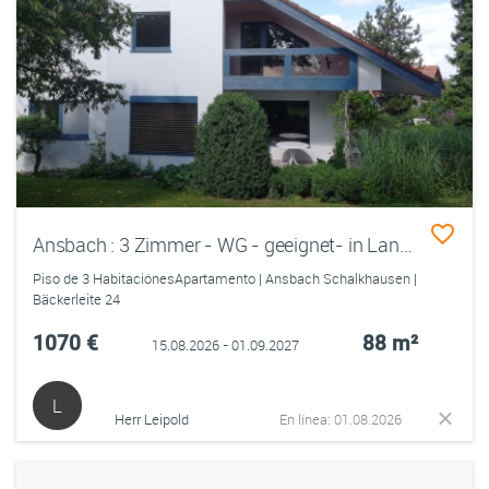
Ansbach : 3 Zimmer - WG - geeignet- in Landhaus -Villa - neu möbliert - alle Kosten inkludiert
Piso de 3 HabitaciónesApartamento | Ansbach Schalkhausen |
Bäckerleite 24
1070 €
88 m²
15.08.2026 - 01.09.2027
L
Herr Leipold
En línea: 01.08.2026