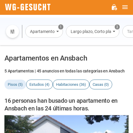
M
WG-
GESUCHT.DE
1
3
Apartamento
Largo plazo, Corto plazo, Alquiler 
Ta
Apartamentos en Ansbach
5 Apartamentos | 45 anuncios en todas las categorías en Ansbach
Pisos (5)
Estudios (4)
Habitaciones (36)
Casas (0)
16 personas han busado un apartamento en
Ansbach en las 24 últimas horas.