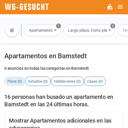
M
WG-
GESUCHT.DE
1
3
Apartamento
Largo plazo, Corto plazo, Alquiler 
Ta
Apartamentos en Barnstedt
0 anuncios en todas las categorías en Barnstedt
Pisos (0)
Estudios (0)
Habitaciones (0)
Casas (0)
16 personas han busado un apartamento en
Barnstedt en las 24 últimas horas.
Mostrar Apartamentos adicionales en las