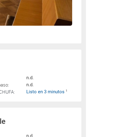
n.d.
paso:
n.d.
SCHUFA:
Listo en 3 minutos
1
le
n.d.