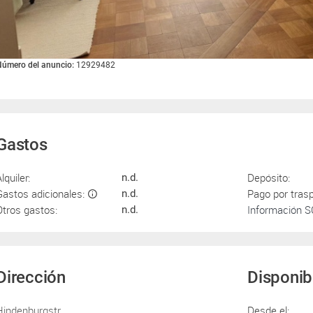
úmero del anuncio:
12929482
Gastos
lquiler:
Depósito:
n.d.
Gastos adicionales:
Pago por tras
n.d.
Otros gastos:
Información 
n.d.
Dirección
Disponib
Hindenburgstr
Desde el: