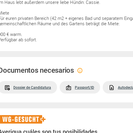
Im Haus lebt außerdem unsere liebe Hündin: Cassie.
Miete
Für euren privaten Bereich (42 m2 + eigenes Bad und separatem Einga
gemeinschaftlichen Räume und des Gartens beträgt die Miete:
900 € warm.
Verfügbar ab sofort.
Documentos necesarios
Dossier de Candidatura
Passport/ID
Autodecla
WG-
Gesucht+
Averigua cuáles son tus posibilidades.