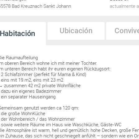
55578 Bad Kreuznach Sankt Johann
actualmente a
Ubicación
Conviv
Habitación
Die Raumaufteilung
Im oberen Bereich wohne ich mit meiner Tochter.
Im unteren Bereich habt ihr euren eigenen Rückzugsort:
• 2 Schlafzimmer (perfekt für Mama & Kind)
• eins mit 19 m2, eins mit 23 m2
→ zusammen 42 m2 private Wohnfläche
• dazu ein eigenes Badezimmer
• ein separater Hauseingang
Gemeinsam genutzt werden ca 120 qm:
• die große WohnKüche
• der Wohnbereich / das Wohnzimmer
• sowie weitere Räume im Haus wie Waschküche, Gäste-WC
Die Atmosphäre ist warm, hell und gemütlich: hohe Decken, große Fenste
ein Zuhause, das sich nicht geschniegelt anfühlt – sondern wie ein O