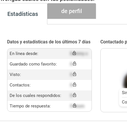
de perfil
Estadísticas
Datos y estadísticas de los últimos 7 días
Contactado p
En línea desde:
Dummy x
Guardado como favorito:
X
Visto:
X
Contactos:
X
Si
De los cuales respondidos:
X
Co
Tiempo de respuesta:
X hours