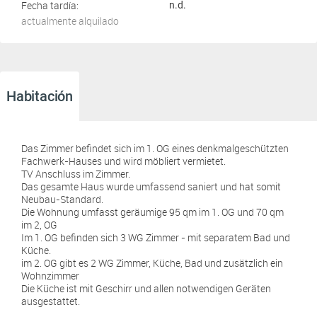
Fecha tardía:
n.d.
actualmente alquilado
Habitación
Das Zimmer befindet sich im 1. OG eines denkmalgeschützten
Fachwerk-Hauses und wird möbliert vermietet.
TV Anschluss im Zimmer.
Das gesamte Haus wurde umfassend saniert und hat somit
Neubau-Standard.
Die Wohnung umfasst geräumige 95 qm im 1. OG und 70 qm
im 2, OG
Im 1. OG befinden sich 3 WG Zimmer - mit separatem Bad und
Küche.
im 2. OG gibt es 2 WG Zimmer, Küche, Bad und zusätzlich ein
Wohnzimmer
Die Küche ist mit Geschirr und allen notwendigen Geräten
ausgestattet.