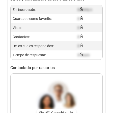
En línea desde:
Dummy x
Guardado como favorito:
X
Visto:
X
Contactos:
X
De los cuales respondidos:
X
Tiempo de respuesta:
X hours
Contactado por usuarios
Sin WG-Gesucht+: