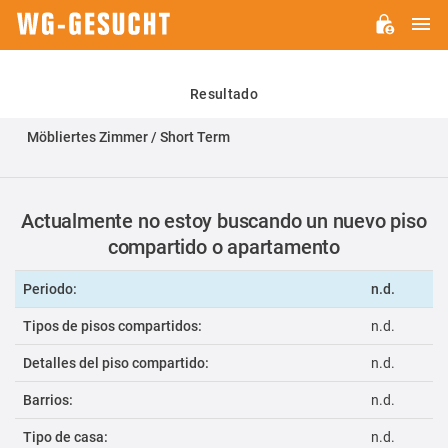
M
WG-
GESUCHT.DE
Resultado
Möbliertes Zimmer / Short Term
Actualmente no estoy buscando un nuevo piso
compartido o apartamento
Periodo:
n.d.
Tipos de pisos compartidos:
n.d.
Detalles del piso compartido:
n.d.
Barrios:
n.d.
Tipo de casa:
n.d.